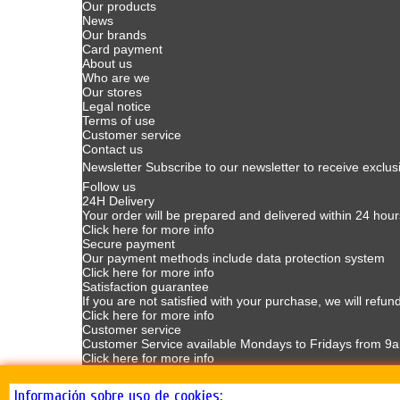
Our products
News
Our brands
Card payment
About us
Who are we
Our stores
Legal notice
Terms of use
Customer service
Contact us
Newsletter
Subscribe to our newsletter to receive exclus
Follow us
24H Delivery
Your order will be prepared and delivered within 24 hour
Click here for more info
Secure payment
Our payment methods include data protection system
Click here for more info
Satisfaction guarantee
If you are not satisfied with your purchase, we will refun
Click here for more info
Customer service
Customer Service available Mondays to Fridays from 9
Click here for more info
Información sobre uso de cookies: