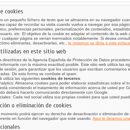
de cookies
s un pequeño fichero de texto que se almacena en su navegador cuando
ea capaz de recordar su visita cuando vuelva a navegar por esa pági
nico, preferencias personales, personalización de contenidos, estadíst
suario, etc. El objetivo de la
cookie
es adaptar el contenido de la web a
r cualquier página se verían mermados notablemente. Si desea consul
ómo eliminarlas, desactivarlas, etc.,
le rogamos se dirija a este enlace
tilizadas en este sitio web
s directrices de la Agencia Española de Protección de Datos procedemo
 informarle con la máxima exactitud posible. Este sitio web utiliza las s
e sesión, para garantizar que los usuarios que escriban comentarios 
zadas. De esta forma se combate el
spam
.
b utiliza las siguientes
cookies de terceros
:
nalytics: Almacena
cookies
para poder elaborar estadísticas sobre el trá
 está consintiendo el tratamiento de información acerca de usted por Go
tido deberá hacerlo comunicando directamente con Google.
iales: Cada red social utiliza sus propias
cookies
para que usted pueda
ción o eliminación de cookies
 momento podrá ejercer su derecho de desactivación o eliminación de c
erente en función del navegador que esté usando.
Aquí le dejamos una
cionales