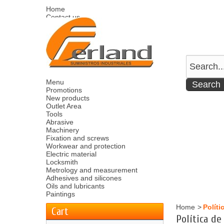
Home
Contact us
Sitemap
Español
English
Welcome
Log in
Your account
Your cart
0
product
0.00 €
Menu
Promotions
New products
Outlet Area
Tools
Abrasive
Machinery
Fixation and screws
Workwear and protection
Electric material
Locksmith
Metrology and measurement
Adhesives and silicones
Oils and lubricants
Paintings
Home
>
Políti
Cart
Política de