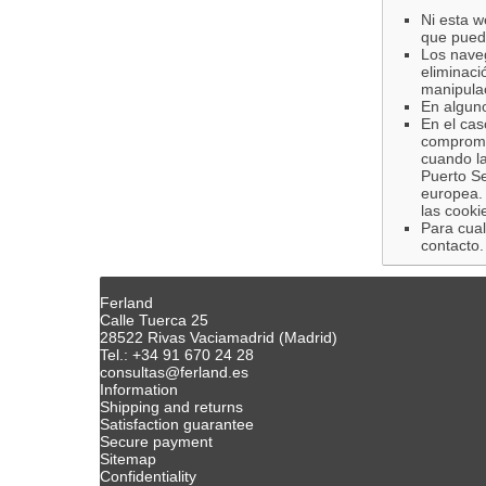
Ni esta w
que pueda
Los nave
eliminaci
manipula
En alguno
En el cas
compromet
cuando la
Puerto Se
europea. 
las cook
Para cual
contacto.
Ferland
Calle Tuerca 25
28522 Rivas Vaciamadrid (Madrid)
Tel.: +34 91 670 24 28
consultas@ferland.es
Information
Shipping and returns
Satisfaction guarantee
Secure payment
Sitemap
Confidentiality