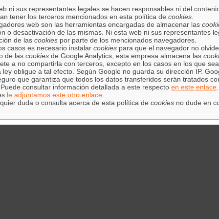
eb ni sus representantes legales se hacen responsables ni del contenido
n tener los terceros mencionados en esta política de
cookies
.
gadores web son las herramientas encargadas de almacenar las
cooki
ón o desactivación de las mismas. Ni esta web ni sus representantes le
ción de las
cookies
por parte de los mencionados navegadores.
s casos es necesario instalar
cookies
para que el navegador no olvide
o de las
cookies
de Google Analytics, esta empresa almacena las
cook
e a no compartirla con terceros, excepto en los casos en los que sea
 ley obligue a tal efecto. Según Google no guarda su dirección IP. Go
guro que garantiza que todos los datos transferidos serán tratados co
Puede consultar información detallada a este respecto
en este enlace
ies
le adjuntamos este otro enlace
.
quier duda o consulta acerca de esta política de
cookies
no dude en co