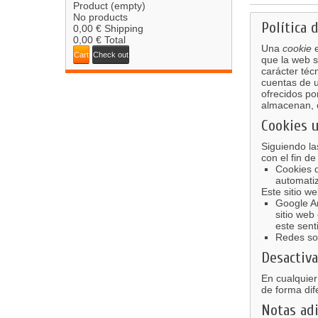
Product
(empty)
No products
Política 
0,00 €
Shipping
0,00 €
Total
Una
cookie
e
Cart
Check out
que la web s
carácter téc
cuentas de u
ofrecidos po
almacenan, c
Cookies u
Siguiendo la
con el fin de
Cookies d
automati
Este sitio we
Google A
sitio web
este sen
Redes soc
Desactiva
En cualquier
de forma dif
Notas adi