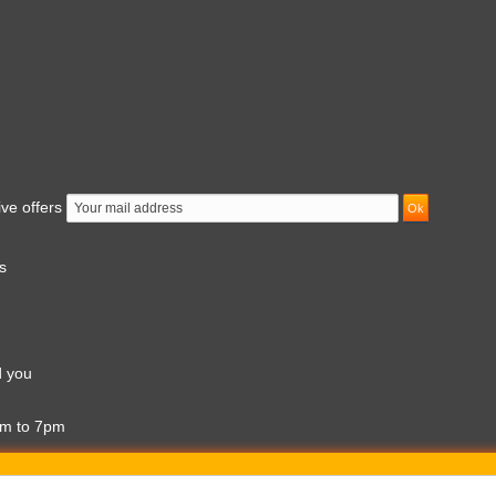
ive offers
s
d you
am to 7pm